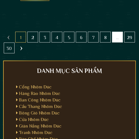
‹
1
2
3
4
5
6
7
8
...
29
›
30
DANH MỤC SẢN PHẨM
Cổng Nhôm Đúc
Hàng Rào Nhôm Đúc
Ban Công Nhôm Đúc
Cầu Thang Nhôm Đúc
Bông Gió Nhôm Đúc
Cửa Nhôm Đúc
Giàn Nắng Nhôm Đúc
Tranh Nhôm Đúc
Bàn Ghế Nhôm Đúc