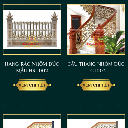
HÀNG RÀO NHÔM ĐÚC
CẦU THANG NHÔM ĐÚC
MẪU HR -002
- CT003
XEM CHI TIẾT
XEM CHI TIẾT