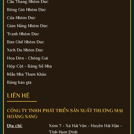
Cầu Thang Nhôm Đúc
Bông Gió Nhôm Đúc
Cửa Nhôm Đúc
Giàn Nắng Nhôm Đúc
Tranh Nhôm Đúc
Bàn Ghế Nhôm Đúc
Xích Đu Nhôm Đúc
Hoa Đèn - Chông Gai
Hộp Cột - Bảng Số Nhà
Mẫu Nhà Tham Khảo
Bảng báo giá
LIÊN HỆ
CÔNG TY TNHH PHÁT TRIỂN SẢN XUẤT THƯƠNG MẠI
HOÀNG SANG
Địa chỉ:
Xóm 7 - Xã Hải Vân - Huyện Hải Hậu -
Tỉnh Nam Định